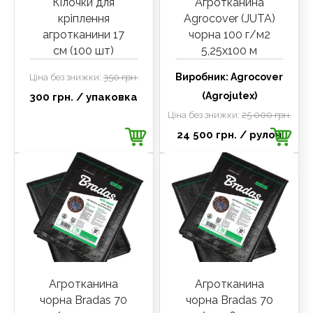
Кілочки для
Агротканина
кріплення
Agrocover (JUTA)
агротканини 17
чорна 100 г/м2
см (100 шт)
5,25х100 м
Виробник:
Agrocover
Ціна без знижки:
350 грн.
(Agrojutex)
300 грн.
/ упаковка
Ціна без знижки:
25 000 грн.
24 500 грн.
/ рулон
Агротканина
Агротканина
чорна Bradas 70
чорна Bradas 70