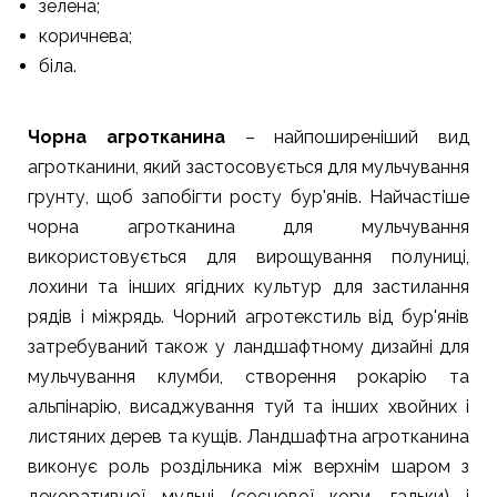
зелена;
коричнева;
біла.
Чорна агротканина
– найпоширеніший вид
агротканини, який застосовується для мульчування
грунту, щоб запобігти росту бур'янів. Найчастіше
чорна агротканина для мульчування
використовується для вирощування полуниці,
лохини та інших ягідних культур для застилання
рядів і міжрядь. Чорний агротекстиль від бур'янів
затребуваний також у ландшафтному дизайні для
мульчування клумби, створення рокарію та
альпінарію, висаджування туй та інших хвойних і
листяних дерев та кущів. Ландшафтна агротканина
виконує роль роздільника між верхнім шаром з
декоративної мульчі (соснової кори, гальки) і