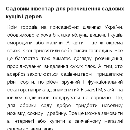
Садовий інвентар для розчищення садових
кущів і дерев
Крім городів на присадибних ділянках України,
обов'язково є хоча б кілька яблунь, вишень і кущів
смородини або малини. А квіти – це ж окрема
стихія, якої присвятили себе тисячі господинь. Все
це багатство теж вимагає догляду, розчищення,
проріджування, видалення сухих гілок. А тим, хто
всерйоз захоплюється садівництвом і прищеплює
різні сорти, потрібен зручний і функціональний
секатор, наприклад знаменитий FiskarsTM, який і на
ювілей садівникові подарувати не соромно. Ще,
для обрізки саду добре придбати невелику
ножівку, сокиру і драбину. Все це можна замовити
в інтернеті або купити в звичайному магазині
садового інвентарю.