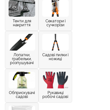
Тенти для
Секатори і
накриття
сучкорізи
Лопатки,
Садові пилки і
грабельки,
ножиці
розпушувачі
Обприскувачі
Рукавиці
садові
робочі садові