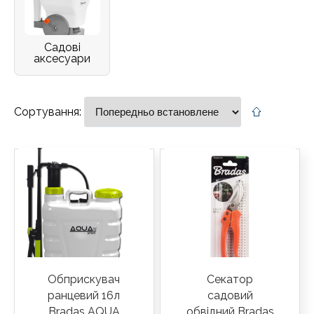
Садові
аксесуари
Сортування:
Обприскувач
Секатор
ранцевий 16л
садовий
Bradas AQUA
обвідний Bradas