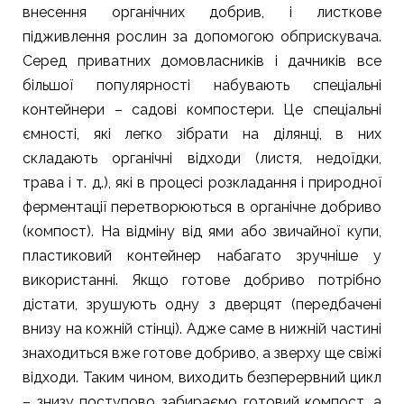
внесення органічних добрив, і листкове
підживлення рослин за допомогою обприскувача.
Серед приватних домовласників і дачників все
більшої популярності набувають спеціальні
контейнери – садові компостери. Це спеціальні
ємності, які легко зібрати на ділянці, в них
складають органічні відходи (листя, недоїдки,
трава і т. д.), які в процесі розкладання і природної
ферментації перетворюються в органічне добриво
(компост). На відміну від ями або звичайної купи,
пластиковий контейнер набагато зручніше у
використанні. Якщо готове добриво потрібно
дістати, зрушують одну з дверцят (передбачені
внизу на кожній стінці). Адже саме в нижній частині
знаходиться вже готове добриво, а зверху ще свіжі
відходи. Таким чином, виходить безперервний цикл
– знизу поступово забираємо готовий компост, а