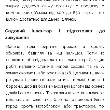
зверху додаємо свіжу органіку. У продажу є
компостери об'ємом від 400 до 850 літрів, чого
цілком достатньо для дачної ділянки.
Садовий інвентар і підготовка до
зимування
Восени, після збирання врожаю, з городів
збирають бадилля та інші залишки. Потім їх
спалюють або відправляють в компостер. Для цих
робіт напевно стане в нагоді садова тачка. А
землю скопують або орють на зяб. Це значить, що в
результаті повинні залишитися великі брили і
борозни, щоб ввібрати максимум вологи від осінніх
дощів і сніготанення. Також загине частина личинок
шкідників, які виявляться ближче до поверхні. Якщо
город орють мотоблоком або трактором, то