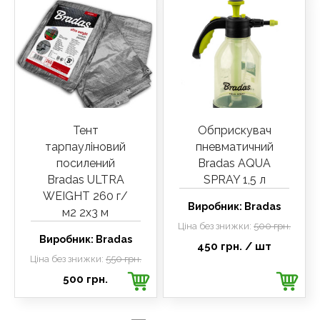
Тент
Обприскувач
тарпауліновий
пневматичний
посилений
Bradas AQUA
Bradas ULTRA
SPRAY 1,5 л
WEIGHT 260 г/
Виробник:
Bradas
м2 2x3 м
Ціна без знижки:
500 грн.
Виробник:
Bradas
450 грн.
/ шт
Ціна без знижки:
550 грн.
500 грн.