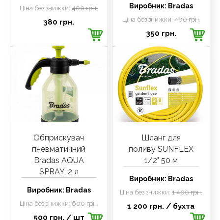
Виробник:
Bradas
Ціна без знижки:
400 грн.
Ціна без знижки:
400 грн.
380 грн.
350 грн.
Обприскувач
Шланг для
пневматичний
поливу SUNFLEX
Bradas AQUA
1/2" 50 м
SPRAY, 2 л
Виробник:
Bradas
Виробник:
Bradas
Ціна без знижки:
1 400 грн.
Ціна без знижки:
600 грн.
1 200 грн.
/ бухта
500 грн.
/ шт