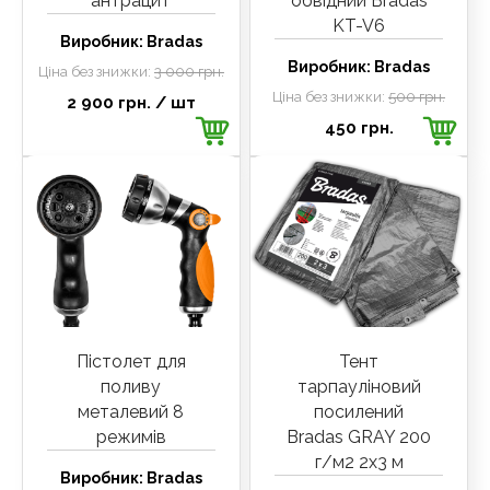
антрацит
обвідний Bradas
KT-V6
Виробник:
Bradas
Виробник:
Bradas
Ціна без знижки:
3 000 грн.
Ціна без знижки:
500 грн.
2 900 грн.
/ шт
450 грн.
Пістолет для
Тент
поливу
тарпауліновий
металевий 8
посилений
режимів
Bradas GRAY 200
г/м2 2x3 м
Виробник:
Bradas