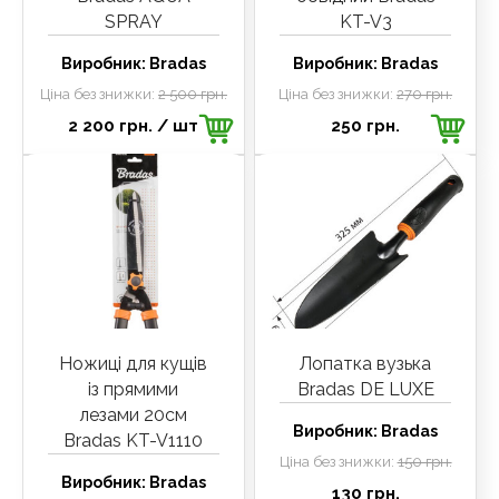
SPRAY
KT-V3
Виробник:
Bradas
Виробник:
Bradas
Ціна без знижки:
2 500 грн.
Ціна без знижки:
270 грн.
2 200 грн.
/ шт
250 грн.
Ножиці для кущів
Лопатка вузька
із прямими
Bradas DE LUXE
лезами 20см
Виробник:
Bradas
Bradas KT-V1110
Ціна без знижки:
150 грн.
Виробник:
Bradas
130 грн.