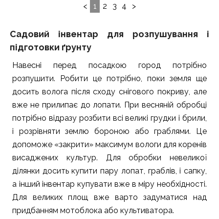
1
2
3
4
Садовий інвентар для розпушування і
підготовки ґрунту
Навесні перед посадкою город потрібно
розпушити. Робити це потрібно, поки земля ще
досить волога після сходу снігового покриву, але
вже не прилипає до лопати. При весняній обробці
потрібно відразу розбити всі великі грудки і брили,
і розрівняти землю бороною або граблями. Це
допоможе «закрити» максимум вологи для коренів
висаджених культур. Для обробки невеликої
ділянки досить купити пару лопат, граблів, і сапку,
а інший інвентар купувати вже в міру необхідності.
Для великих площ вже варто задуматися над
придбанням мотоблока або культиватора.