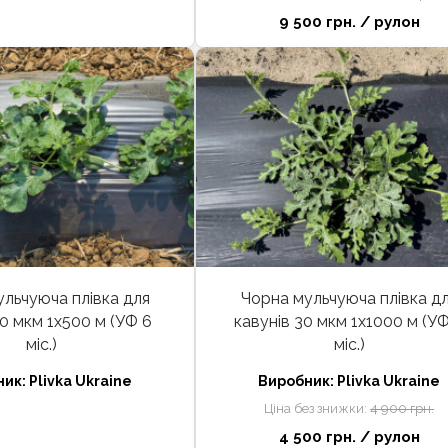
9 500 грн.
/ рулон
льчуюча плівка для
Чорна мульчуюча плівка д
30 мкм 1х500 м (УФ 6
кавунів 30 мкм 1х1000 м (У
міс.)
міс.)
ник:
Plivka Ukraine
Виробник:
Plivka Ukraine
Ціна без знижки:
4 900 грн.
4 500 грн.
/ рулон