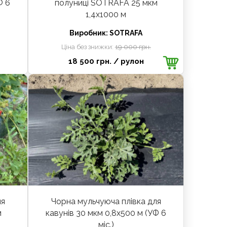
Ф 6
полуниці SOTRAFA 25 мкм
1,4х1000 м
Виробник:
SOTRAFA
Ціна без знижки:
19 000 грн.
18 500 грн.
/ рулон
ля
Чорна мульчуюча плівка для
м
кавунів 30 мкм 0,8х500 м (УФ 6
міс.)