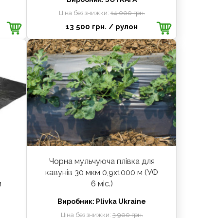
Ціна без знижки:
14 000 грн.
13 500 грн.
/ рулон
Чорна мульчуюча плівка для
кавунів 30 мкм 0,9х1000 м (УФ
м
6 міс.)
Виробник:
Plivka Ukraine
Ціна без знижки:
3 900 грн.