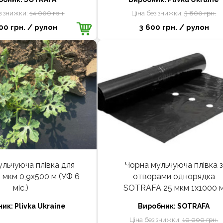
з знижки:
14 000 грн.
Ціна без знижки:
3 800 грн.
00 грн.
/ рулон
3 600 грн.
/ рулон
льчуюча плівка для
Чорна мульчуюча плівка з
0 мкм 0,9х500 м (УФ 6
отворами однорядка
міс.)
SOTRAFA 25 мкм 1х1000 
ник:
Plivka Ukraine
Виробник:
SOTRAFA
Ціна без знижки:
10 000 грн.