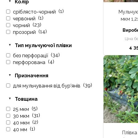
Колір
(1)
сріблясто-чорний
Мульчую
(1)
червоний
мкм 1,2
(23)
чорний
Вироб
(14)
прозорий
Ціна б
Тип мульчуючої плівки
4 3
(34)
без перфорації
(4)
перфорована
Призначення
(39)
для мульчування від бур'янів
Товщина
(5)
25 мкм
(31)
30 мкм
(2)
40 мкм
(1)
40 мм
Плівка