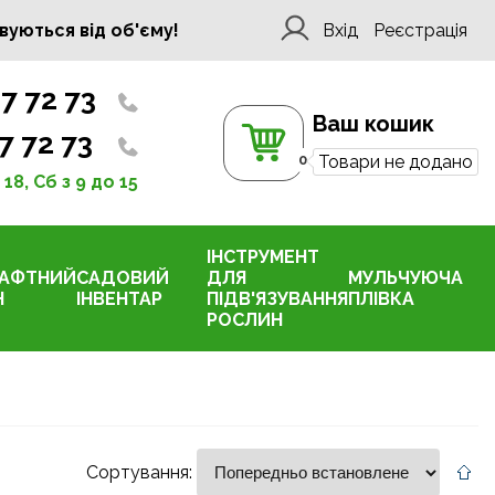
вуються від об'єму!
Вхід
Реєстрація
7 72 73
Ваш кошик
7 72 73
0
Товари не додано
 18, Сб з 9 до 15
ІНСТРУМЕНТ
АФТНИЙ
САДОВИЙ
ДЛЯ
МУЛЬЧУЮЧА
Н
ІНВЕНТАР
ПІДВ'ЯЗУВАННЯ
ПЛІВКА
РОСЛИН
Сортування: