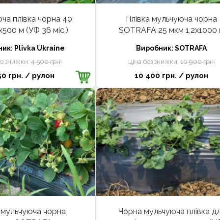
ча плівка чорна 40
Плівка мульчуюча чорна
х500 м (УФ 36 міс.)
SOTRAFA 25 мкм 1,2х1000
ник:
Plivka Ukraine
Виробник:
SOTRAFA
ез знижки:
4 500 грн.
Ціна без знижки:
10 900 грн.
50 грн.
/ рулон
10 400 грн.
/ рулон
 мульчуюча чорна
Чорна мульчуюча плівка д