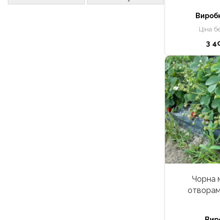
Вироб
Ціна б
3 4
Чорна 
отворам
Вир