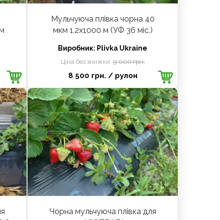
Мульчуюча плівка чорна 40
 м
мкм 1,2х1000 м (УФ 36 міс.)
Виробник:
Plivka Ukraine
Ціна без знижки:
9 000 грн.
8 500 грн.
/ рулон
ля
Чорна мульчуюча плівка для