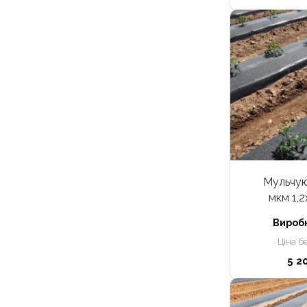
Мульчую
мкм 1,2
Вироб
Ціна б
5 2