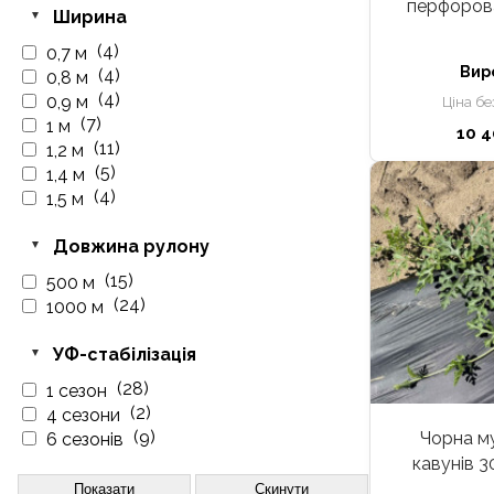
перфоров
Ширина
(4)
0,7 м
Вир
(4)
0,8 м
(4)
0,9 м
Ціна бе
(7)
1 м
10 4
(11)
1,2 м
(5)
1,4 м
(4)
1,5 м
Довжина рулону
(15)
500 м
(24)
1000 м
УФ-стабілізація
(28)
1 сезон
(2)
4 сезони
(9)
Чорна му
6 сезонів
кавунів 3
Показати
Скинути