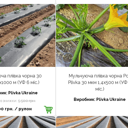
ча плівка чорна 30
Мульчуюча плівка чорна Po
х1000 м (УФ 6 міс.)
Plivka 30 мкм 1,4х500 м (УФ
міс.)
ник:
Plivka Ukraine
Виробник:
Plivka Ukraine
ез знижки:
5 500 грн.
00 грн.
/ рулон