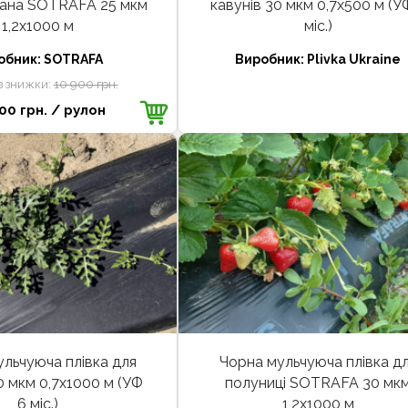
ана SOTRAFA 25 мкм
кавунів 30 мкм 0,7х500 м (У
1,2х1000 м
міс.)
обник:
SOTRAFA
Виробник:
Plivka Ukraine
з знижки:
10 900 грн.
00 грн.
/ рулон
льчуюча плівка для
Чорна мульчуюча плівка д
0 мкм 0,7х1000 м (УФ
полуниці SOTRAFA 30 мк
6 міс.)
1,2х1000 м