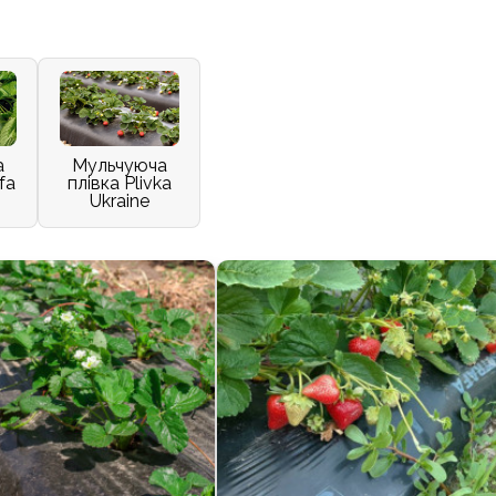
а
Мульчуюча
fa
плівка Plivka
Ukraine