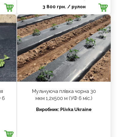
3 800 грн.
/ рулон
ля
Мульчуюча плівка чорна 30
Ф 6
мкм 1,2х500 м (УФ 6 міс.)
Виробник:
Plivka Ukraine