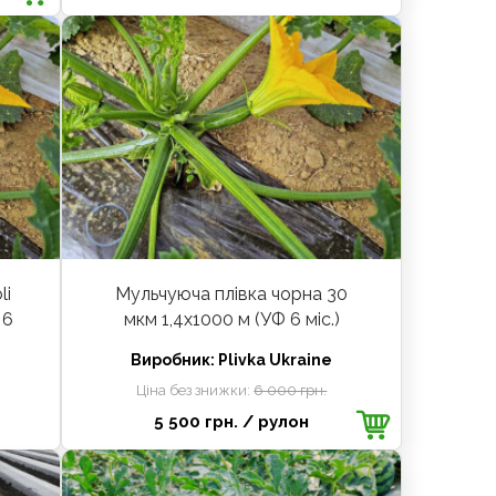
li
Мульчуюча плівка чорна 30
 6
мкм 1,4х1000 м (УФ 6 міс.)
Виробник:
Plivka Ukraine
Ціна без знижки:
6 000 грн.
5 500 грн.
/ рулон