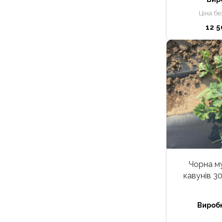
Ціна бе
12 5
Чорна му
кавунів 3
Вироб