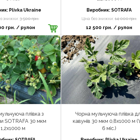
ник:
Plivka Ukraine
Виробник:
SOTRAFA
ез знижки:
3 500 грн.
Ціна без знижки:
14 000 грн.
00 грн.
/ рулон
12 500 грн.
/ рулон
мульчуюча плівка з
Чорна мульчуюча плівка д
и SOTRAFA 30 мкм
кавунів 30 мкм 0,8х1000 м 
1,2х1000 м
6 міс.)
обник:
SOTRAFA
Виробник:
Plivka Ukraine