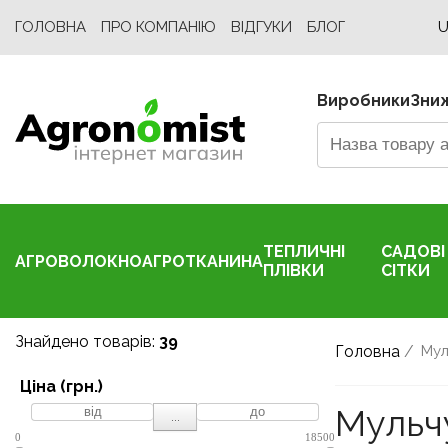
ГОЛОВНА
ПРО КОМПАНІЮ
ВІДГУКИ
БЛОГ
U
Виробники
Зни
ТЕПЛИЧНІ
САДОВІ
АГРОВОЛОКНО
АГРОТКАНИНА
ПЛІВКИ
СІТКИ
Знайдено товарів:
39
Головна
/
Мул
Ціна (грн.)
Мульч
...
0
18500