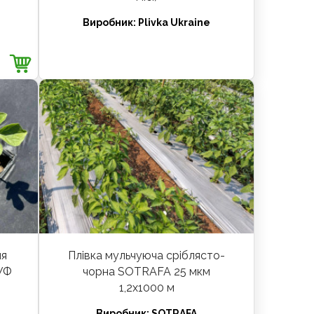
Виробник:
Plivka Ukraine
ля
Плівка мульчуюча сріблясто-
(УФ
чорна SOTRAFA 25 мкм
1,2х1000 м
Виробник:
SOTRAFA