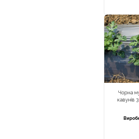
Чорна му
кавунів 
Вироб