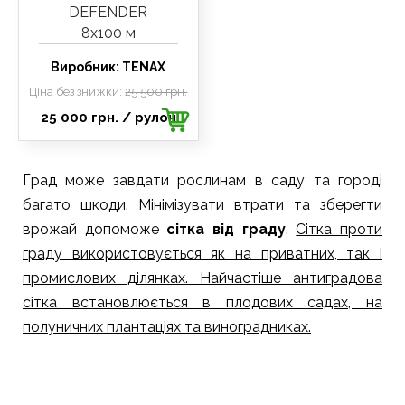
DEFENDER
8х100 м
Виробник:
TENAX
Ціна без знижки:
25 500 грн.
25 000 грн.
/ рулон
Град може завдати рослинам в саду та городі
багато шкоди. Мінімізувати втрати та зберегти
врожай допоможе
сітка від граду
.
Сітка проти
граду використовується як на приватних, так і
промислових ділянках. Найчастіше антиградова
сітка встановлюється в плодових садах, на
полуничних плантаціях та виноградниках.