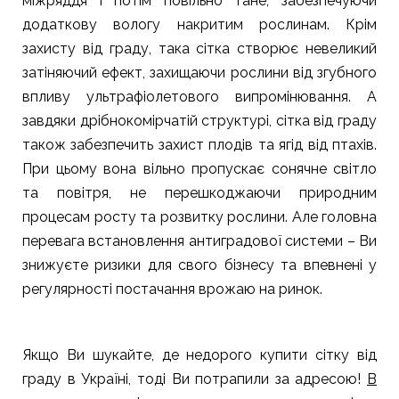
міжряддя і потім повільно тане, забезпечуючи
додаткову вологу накритим рослинам. Крім
захисту від граду, така сітка створює невеликий
затіняючий ефект, захищаючи рослини від згубного
впливу ультрафіолетового випромінювання. А
завдяки дрібнокомірчатій структурі, сітка від граду
також забезпечить захист плодів та ягід від птахів.
При цьому вона вільно пропускає сонячне світло
та повітря, не перешкоджаючи природним
процесам росту та розвитку рослини. Але головна
перевага встановлення антиградової системи – Ви
знижуєте ризики для свого бізнесу та впевнені у
регулярності постачання врожаю на ринок.
Якщо Ви шукайте, де недорого купити сітку від
граду в Україні, тоді Ви потрапили за адресою!
В