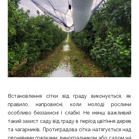
Встановлення сітки від граду виконується, як
правило, напровесні, коли молоді рослини
особливо беззахисні і слабкі. Не менш важливий
такий захист саду від граду в період цвітіння дерев
та чагарників. Протиградова сітка натягується над
овочевими грядками, виноградником або садом на