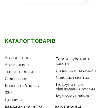
КАТАЛОГ ТОВАРІВ
Агроволокно
Торфи і субстрати,
касети
Агротканина
Ландшафтний дизайн
Тепличні плівки
Садовий інвентар
Садові сітки
Інструмент для
Крапельний полив
підв'язування рослин
ЗЗР
Мульчуюча плівка
Добрива
МЕНЮ САЙТУ
МАГАЗИН