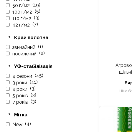
(19)
50 г/м2
(5)
100 г/м2
(3)
110 г/м2
(7)
42 г/м2
Край полотна
(1)
звичайний
(2)
посилений
Агрово
УФ-стабілізація
щільн
(45)
4 сезони
(41)
3 роки
Ви
(3)
4 роки
Ціна б
(3)
5 років
(3)
7 років
Мітка
(4)
New