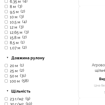
(4)
6,35 м
(3)
8 м
(2)
9,5 м
(3)
10 м
(4)
10,5 м
(3)
12 м
(3)
12,65 м
(2)
15,8 м
(1)
8,5 м
(2)
1,07 м
Довжина рулону
Агрово
(1)
20 м
(2)
щільн
25 м
(31)
50 м
Ви
(58)
100 м
Ціна бе
Щільність
(9)
23 г/м2
(10)
30 г/м2