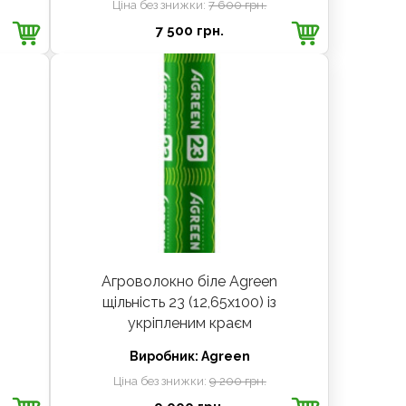
Ціна без знижки:
7 600 грн.
7 500 грн.
Агроволокно біле Agreen
щільність 23 (12,65х100) із
укріпленим краєм
Виробник:
Agreen
Ціна без знижки:
9 200 грн.