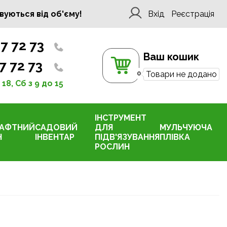
вуються від об'єму!
Вхід
Реєстрація
7 72 73
Ваш кошик
7 72 73
0
Товари не додано
 18, Сб з 9 до 15
ІНСТРУМЕНТ
АФТНИЙ
САДОВИЙ
ДЛЯ
МУЛЬЧУЮЧА
Н
ІНВЕНТАР
ПІДВ'ЯЗУВАННЯ
ПЛІВКА
РОСЛИН