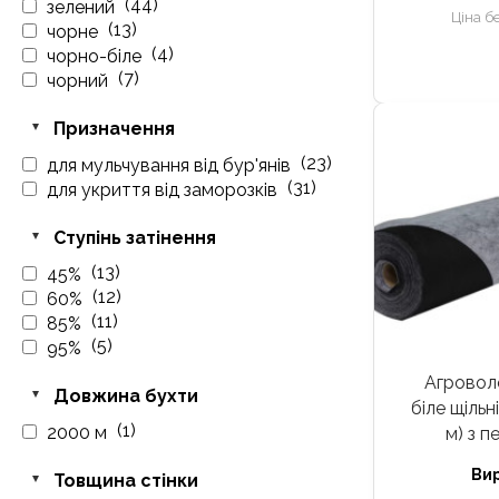
(44)
зелений
Ціна б
(13)
чорне
(4)
чорно-біле
(7)
чорний
Призначення
(23)
для мульчування від бур'янів
(31)
для укриття від заморозків
Ступінь затінення
(13)
45%
(12)
60%
(11)
85%
(5)
95%
Агровол
Довжина бухти
біле щільн
(1)
2000 м
м) з 
Ви
Товщина стінки