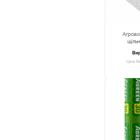
Агрово
щільн
Ви
Ціна б