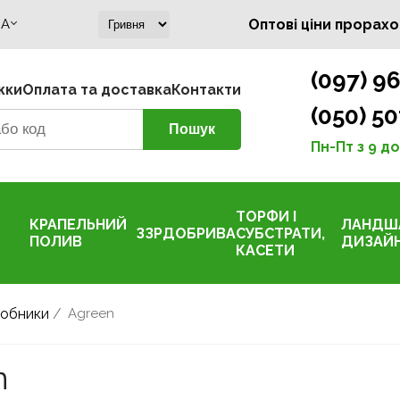
A
Оптові ціни прорахо
(097) 96
жки
Оплата та доставка
Контакти
(050) 50
Пн-Пт з 9 до
ТОРФИ І
КРАПЕЛЬНИЙ
ЛАНДШ
ЗЗР
ДОБРИВА
СУБСТРАТИ,
ПОЛИВ
ДИЗАЙ
КАСЕТИ
обники
/
Agreen
n