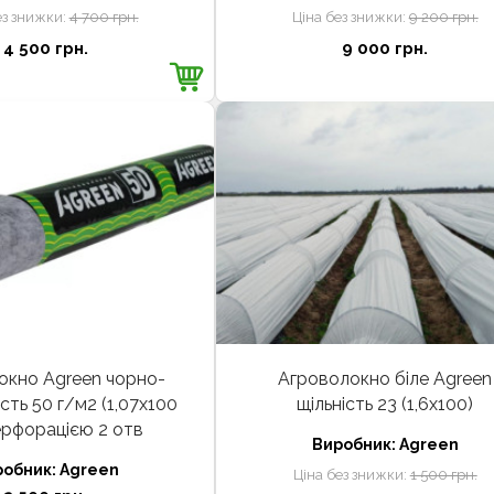
ез знижки:
4 700 грн.
Ціна без знижки:
9 200 грн.
4 500 грн.
9 000 грн.
окно Agreen чорно-
Агроволокно біле Agreen
ість 50 г/м2 (1,07х100
щільність 23 (1,6х100)
перфорацією 2 отв
Виробник:
Agreen
робник:
Agreen
Ціна без знижки:
1 500 грн.