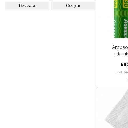
Показати
Скинути
Агрово
щільні
Ви
Ціна б