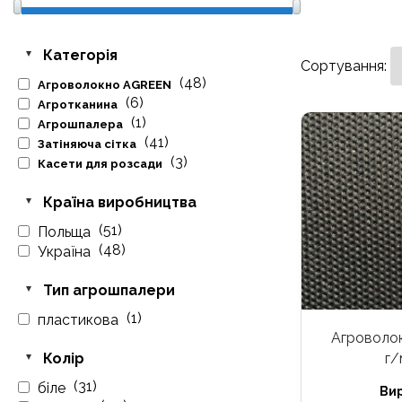
Категорія
Сортування:
(48)
Агроволокно AGREEN
(6)
Агротканина
(1)
Агрошпалера
(41)
Затіняюча сітка
(3)
Касети для розсади
Країна виробництва
(51)
Польща
(48)
Україна
Тип агрошпалери
(1)
пластикова
Агроволок
Колір
г/
(31)
біле
Ви