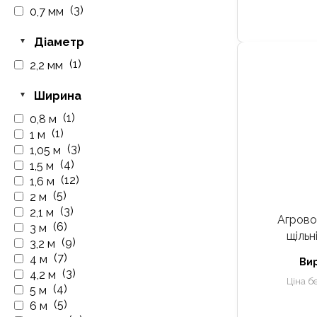
(3)
0,7 мм
Діаметр
(1)
2,2 мм
Ширина
(1)
0,8 м
(1)
1 м
(3)
1,05 м
(4)
1,5 м
(12)
1,6 м
(5)
2 м
(3)
2,1 м
Агрово
(6)
3 м
щільн
(9)
3,2 м
(7)
4 м
Ви
(3)
4,2 м
Ціна б
(4)
5 м
(5)
6 м