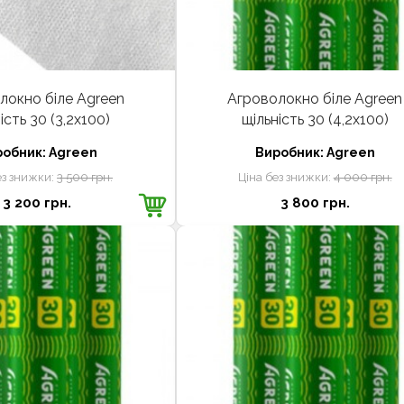
локно біле Agreen
Агроволокно біле Agreen
ість 30 (3,2х100)
щільність 30 (4,2х100)
робник:
Agreen
Виробник:
Agreen
ез знижки:
3 500 грн.
Ціна без знижки:
4 000 грн.
3 200 грн.
3 800 грн.