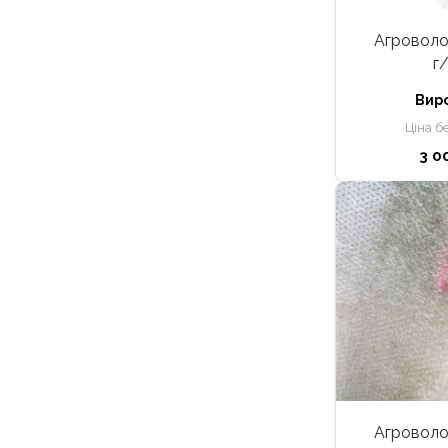
Агроволок
г
Вир
Ціна б
3 0
Агроволок