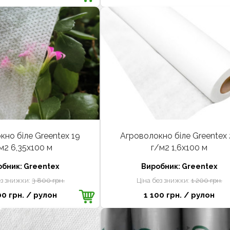
кно біле Greentex 19
Агроволокно біле Greentex 
м2 6,35x100 м
г/м2 1,6x100 м
обник:
Greentex
Виробник:
Greentex
ез знижки:
3 800 грн.
Ціна без знижки:
1 200 грн.
00 грн.
/ рулон
1 100 грн.
/ рулон