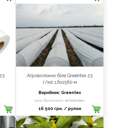
23
Агроволокно біле Greentex 23
г/м2 1,6x1560 м
Виробник:
Greentex
Ціна без знижки:
17 000 грн.
16 500 грн.
/ рулон