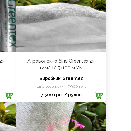
23
Агроволокно біле Greentex 23
г/м2 10,5x100 м УК
Виробник:
Greentex
Ціна без знижки:
7 900 грн.
7 500 грн.
/ рулон