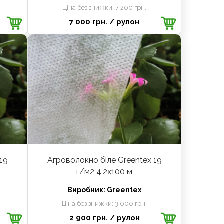
Ціна без знижки:
7 200 грн.
7 000 грн.
/ рулон
19
Агроволокно біле Greentex 19
г/м2 4,2x100 м
Виробник:
Greentex
Ціна без знижки:
3 000 грн.
2 900 грн.
/ рулон