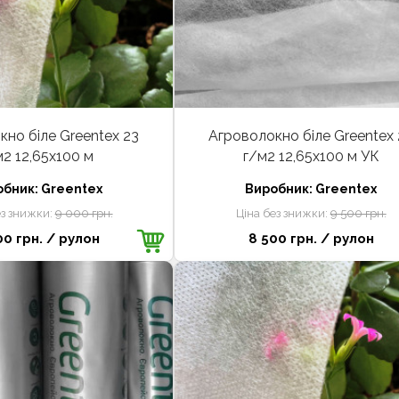
но біле Greentex 23
Агроволокно біле Greentex 
м2 12,65x100 м
г/м2 12,65x100 м УК
обник:
Greentex
Виробник:
Greentex
ез знижки:
9 000 грн.
Ціна без знижки:
9 500 грн.
00 грн.
/ рулон
8 500 грн.
/ рулон