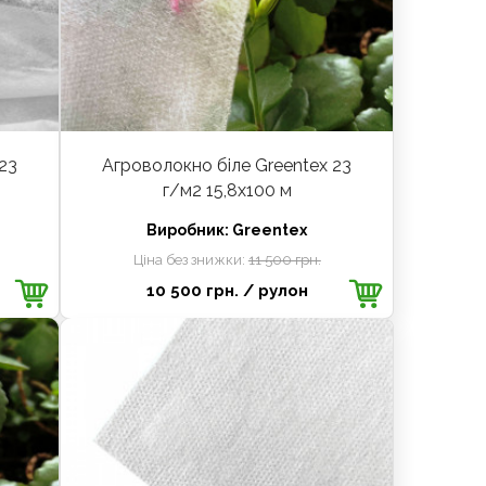
23
Агроволокно біле Greentex 23
г/м2 15,8x100 м
Виробник:
Greentex
Ціна без знижки:
11 500 грн.
10 500 грн.
/ рулон