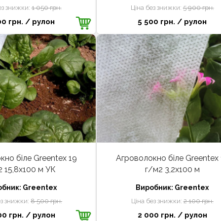
ез знижки:
1 050 грн.
Ціна без знижки:
5 900 грн.
00 грн.
/ рулон
5 500 грн.
/ рулон
кно біле Greentex 19
Агроволокно біле Greentex 
2 15,8x100 м УК
г/м2 3,2x100 м
обник:
Greentex
Виробник:
Greentex
ез знижки:
8 500 грн.
Ціна без знижки:
2 100 грн.
00 грн.
/ рулон
2 000 грн.
/ рулон