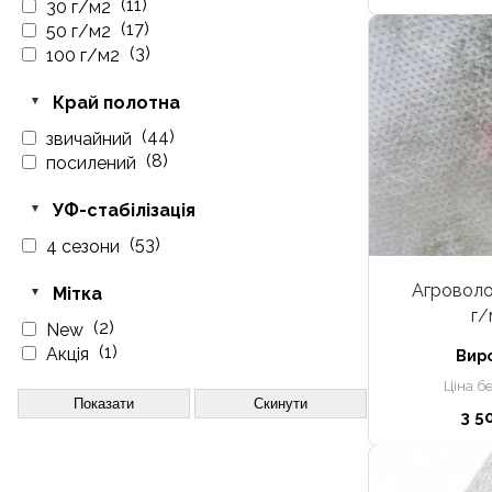
(11)
30 г/м2
(17)
50 г/м2
(3)
100 г/м2
Край полотна
(44)
звичайний
(8)
посилений
УФ-стабілізація
(53)
4 сезони
Агроволо
Мітка
г/
(2)
New
(1)
Акція
Вир
Ціна б
Показати
Скинути
3 5