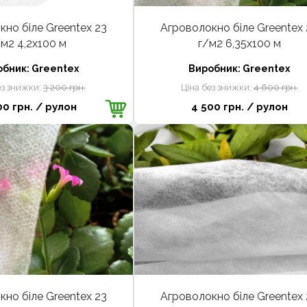
но біле Greentex 23
Агроволокно біле Greentex 
/м2 4,2x100 м
г/м2 6,35x100 м
обник:
Greentex
Виробник:
Greentex
ез знижки:
3 200 грн.
Ціна без знижки:
4 600 грн.
00 грн.
/ рулон
4 500 грн.
/ рулон
но біле Greentex 23
Агроволокно біле Greentex 