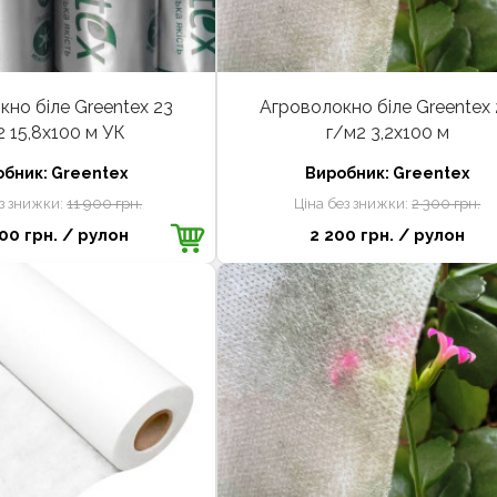
но біле Greentex 23
Агроволокно біле Greentex 
2 15,8x100 м УК
г/м2 3,2x100 м
обник:
Greentex
Виробник:
Greentex
ез знижки:
11 900 грн.
Ціна без знижки:
2 300 грн.
00 грн.
/ рулон
2 200 грн.
/ рулон