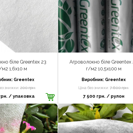
но біле Greentex 23
Агроволокно біле Greentex 
/м2 1,6х10 м
г/м2 10,5x100 м
обник:
Greentex
Виробник:
Greentex
без знижки:
200 грн.
Ціна без знижки:
7 600 грн.
грн.
/ упаковка
7 500 грн.
/ рулон