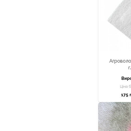
Агроволок
г
Вир
Ціна 
175 