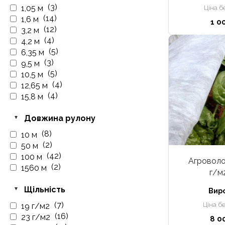
(3)
1,05 м
Ціна б
(14)
1,6 м
1 0
(12)
3,2 м
(4)
4,2 м
(5)
6,35 м
(3)
9,5 м
(5)
10,5 м
(4)
12,65 м
(4)
15,8 м
Довжина рулону
(8)
10 м
(2)
50 м
(42)
100 м
Агроволо
(2)
1560 м
г/м
Щільність
Вир
(7)
Ціна б
19 г/м2
(16)
23 г/м2
8 0