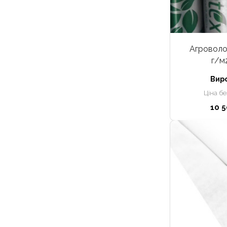
Агроволок
г/м
Вир
Ціна б
10 5