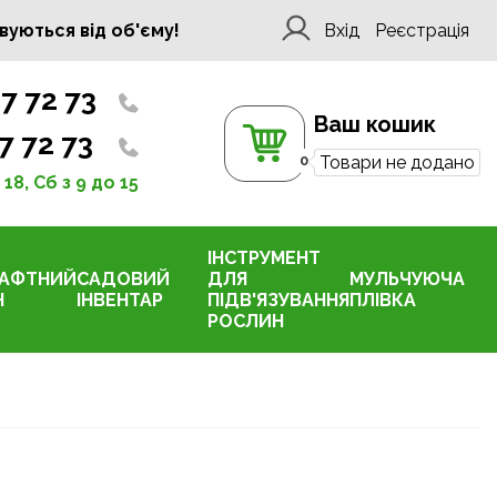
вуються від об'єму!
Вхід
Реєстрація
7 72 73
Ваш кошик
7 72 73
0
Товари не додано
 18, Сб з 9 до 15
ІНСТРУМЕНТ
АФТНИЙ
САДОВИЙ
ДЛЯ
МУЛЬЧУЮЧА
Н
ІНВЕНТАР
ПІДВ'ЯЗУВАННЯ
ПЛІВКА
РОСЛИН