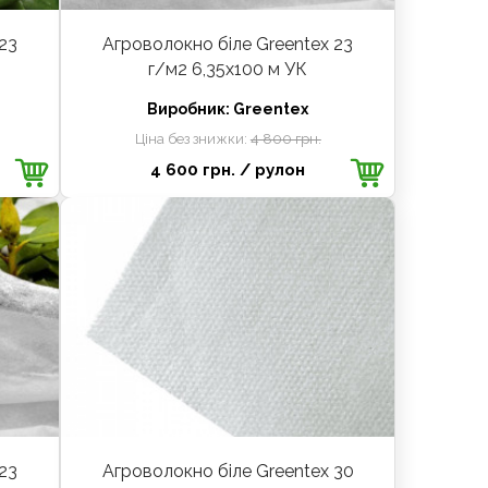
23
Агроволокно біле Greentex 23
г/м2 6,35x100 м УК
Виробник:
Greentex
Ціна без знижки:
4 800 грн.
4 600 грн.
/ рулон
23
Агроволокно біле Greentex 30