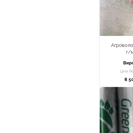
Агроволок
г/
Вир
Ціна б
8 5