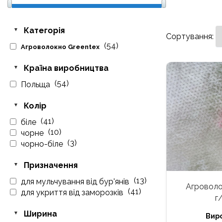
Категорія
Сортування:
(54)
Агроволокно Greentex
Країна виробництва
(54)
Польща
Колір
(41)
біле
(10)
чорне
(3)
чорно-біле
Призначення
(13)
для мульчування від бур'янів
Агроволо
(41)
для укриття від заморозків
г
Ширина
Вир