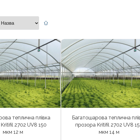
ова теплична плівка
Багатошарова теплична плі
Kritifil 2702 UV8 150
прозора Kritifil 2702 UV8 1
мкм 12 м
мкм 14 м