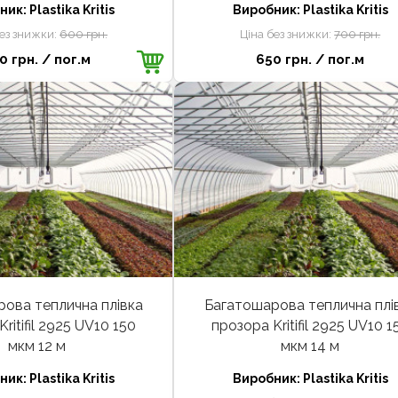
ник:
Plastika Kritis
Виробник:
Plastika Kritis
без знижки:
600 грн.
Ціна без знижки:
700 грн.
0 грн.
/ пог.м
650 грн.
/ пог.м
ова теплична плівка
Багатошарова теплична плі
ritifil 2925 UV10 150
прозора Kritifil 2925 UV10 1
мкм 12 м
мкм 14 м
ник:
Plastika Kritis
Виробник:
Plastika Kritis