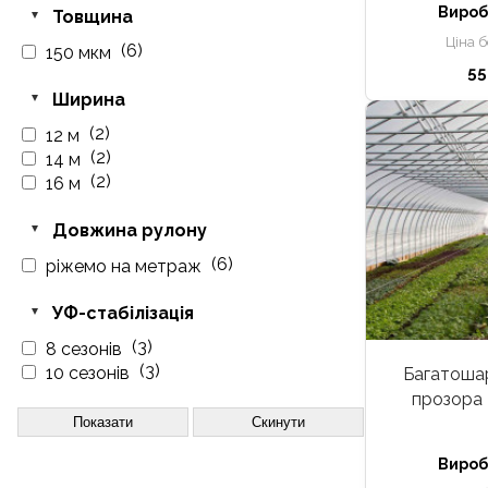
Вироб
Товщина
Ціна 
(6)
150 мкм
55
Ширина
(2)
12 м
(2)
14 м
(2)
16 м
Довжина рулону
(6)
ріжемо на метраж
УФ-стабілізація
(3)
8 сезонів
(3)
10 сезонів
Багатошар
прозора K
Показати
Скинути
Вироб