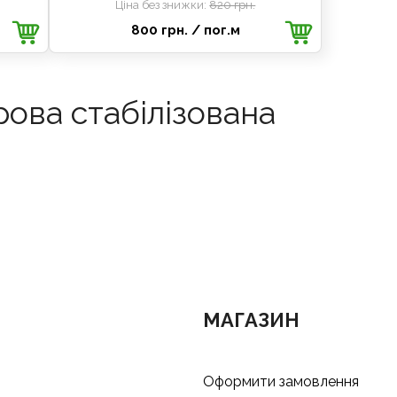
Ціна без знижки:
820 грн.
800 грн.
/ пог.м
арова стабілізована
МАГАЗИН
Оформити замовлення