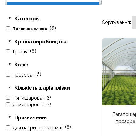
Категорія
Сортування:
(6)
Теплична плівка
Країна виробництва
(6)
Греція
Колір
(6)
прозора
Кількість шарів плівки
(3)
п'ятишарова
(3)
семишарова
Багатошар
Призначення
прозора 
(6)
для накриття теплиці