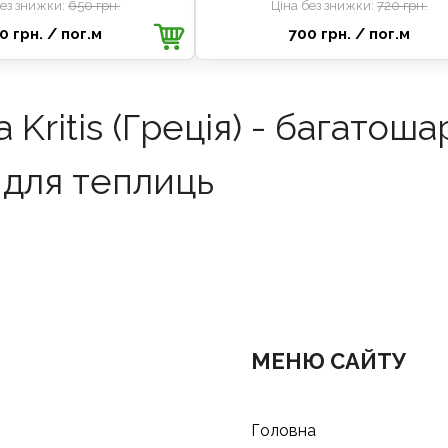
без знижки:
650 грн.
Ціна без знижки:
720 грн.
0 грн.
/ пог.м
700 грн.
/ пог.м
ka Kritis (Греція) - багатош
 для теплиць
МЕНЮ САЙТУ
Головна