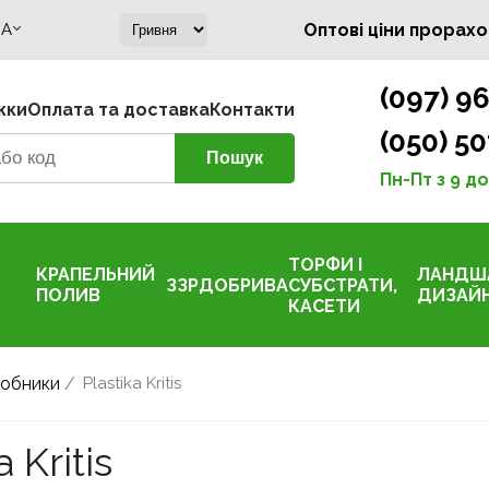
A
Оптові ціни прорахо
(097) 96
жки
Оплата та доставка
Контакти
(050) 50
Пн-Пт з 9 до
ТОРФИ І
КРАПЕЛЬНИЙ
ЛАНДШ
ЗЗР
ДОБРИВА
СУБСТРАТИ,
ПОЛИВ
ДИЗАЙ
КАСЕТИ
обники
/
Plastika Kritis
a Kritis