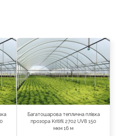
вка
Багатошарова теплична плівка
50
прозора Kritifil 2702 UV8 150
мкм 16 м