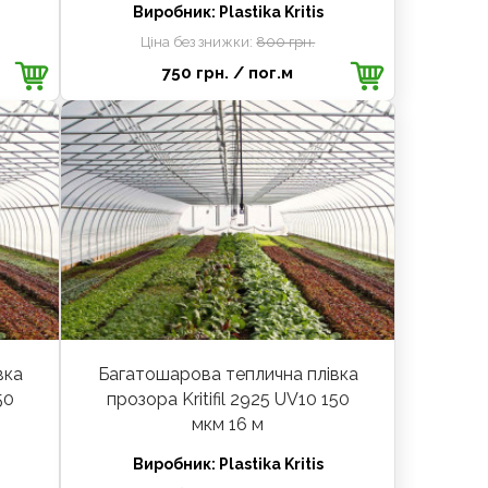
Виробник:
Plastika Kritis
Ціна без знижки:
800 грн.
750 грн.
/ пог.м
вка
Багатошарова теплична плівка
50
прозора Kritifil 2925 UV10 150
мкм 16 м
Виробник:
Plastika Kritis