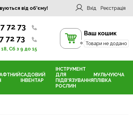
вуються від об'єму!
Вхід
Реєстрація
7 72 73
Ваш кошик
7 72 73
0
Товари не додано
 18, Сб з 9 до 15
ІНСТРУМЕНТ
АФТНИЙ
САДОВИЙ
ДЛЯ
МУЛЬЧУЮЧА
Н
ІНВЕНТАР
ПІДВ'ЯЗУВАННЯ
ПЛІВКА
РОСЛИН