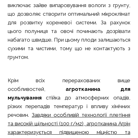
виключає зайве випаровування вологи з грунту,
що дозволяє створити оптимальний мікроклімат
для розвитку кореневої системи. За рахунок
цього полуниця та овочі починають дозрівати
набагато швидше. При цьому плоди залишаються
сухими та чистими, тому що не контактують з
грунтом.
Крім всіх перерахованих вище
особливостей,
агротканина для
мульчування
стійка до атмосферних опадів,
різких перепадів температур і впливу хімічних
речовин.
Завдяки особливій технології плетіння
та високій щільності (100 г/м2), агротканина Агрін
характеризується підвищеною міцністю та