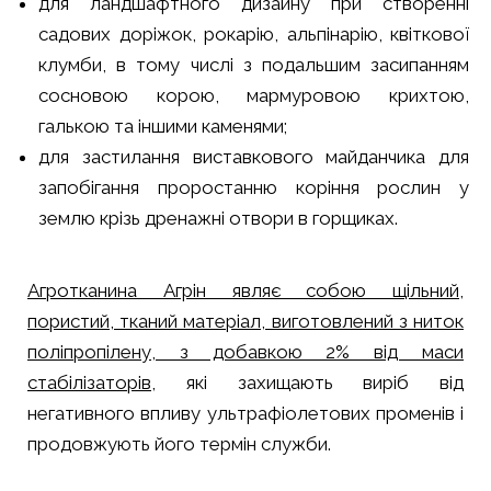
для ландшафтного дизайну при створенні
садових доріжок, рокарію, альпінарію, квіткової
клумби, в тому числі з подальшим засипанням
сосновою корою, мармуровою крихтою,
галькою та іншими каменями;
для застилання виставкового майданчика для
запобігання проростанню коріння рослин у
землю крізь дренажні отвори в горщиках.
Агротканина Агрін являє собою щільний,
пористий, тканий матеріал, виготовлений з ниток
поліпропілену, з добавкою 2% від маси
стабілізаторів
, які захищають виріб від
негативного впливу ультрафіолетових променів і
продовжують його термін служби.