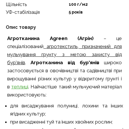
Щільність
100 г/м2
УФ-стабілізація
5 років
Опис товару
Агротканина Agreen
(Агрін)
– це
спеціалізований
агротекстиль, призначений для
мульчування грунту з метою захисту від
бур'янів
.
Агротканина від бур'янів
широко
застосовується в овочівництві та садівництві при
вирощуванні різних культур у відкритому грунті і
в
теплиці
. Найчастіше такий мульчуючий матеріал
використовують:
для висаджування полуниці, лохини та інших
ягідних культур;
при висадженні туй та інших хвойних рослин;