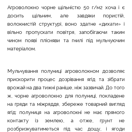
Агроволокно чорне щільністю 50 г/м2 хоча і є
досить щільним, але завдяки пористій,
волокнистій структурі, воно здатне «дихати» і
вільно пропускати повітря, запобігаючи таким
чином появі плісняви та гнилі під мульчуючим
матеріалом.
Мульчування полуниці агроволокном дозволяє
прискорити процес дозрівання ягід та зібрати
врожай на два тижні раніше, ніж зазвичай. До того
ж, чорне агроволокно для полуниці, покладене
на гряди та міжряддя, збереже товарний вигляд
ягід: полуниця на агроволокні не має прямого
контакту із землею, а отже, грунт не
розбризкуватиметься під час дощу, і ягоди