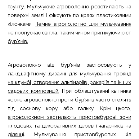
грунту
. Мульчуюче агроволокно розстилають на
поверхні землі і фіксують по краях пластиковими
кілочками.
Темне агрополотно для мульчування
не пропускає світла, таким чином пригнічуючи ріст
бур'янів.
Агроволокно від бур'янів застосовують у
ландшафтному дизайні для мульчування троянд
на клумбі, створення альпінаріїв, рокаріїв та інших
садових композицій.
При облаштуванні квітника
чорне агроволокно проти бур'янів часто стелять
під соснову кору або гальку. Крім цього,
агроволокном застилають пристовбурові зони
плодових та декоративних дерев і чагарників на
ділянці
. Мульчування пристовбурових кіл