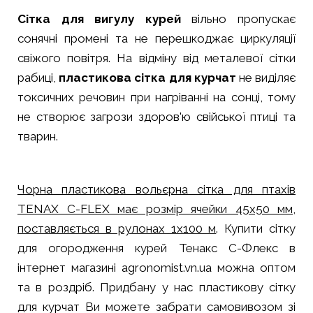
Сітка для вигулу курей
вільно пропускає
сонячні промені та не перешкоджає циркуляції
свіжого повітря. На відміну від металевої сітки
рабиці,
пластикова сітка для курчат
не виділяє
токсичних речовин при нагріванні на сонці, тому
не створює загрози здоров'ю свійської птиці та
тварин.
Чорна пластикова вольєрна сітка для птахів
TENAX C-FLEX має розмір ячейки 45х50 мм,
поставляється в рулонах 1х100 м
. Купити сітку
для огородження курей Тенакс С-Флекс в
інтернет магазині agronomist.vn.ua можна оптом
та в роздріб. Придбану у нас пластикову сітку
для курчат Ви можете забрати самовивозом зі