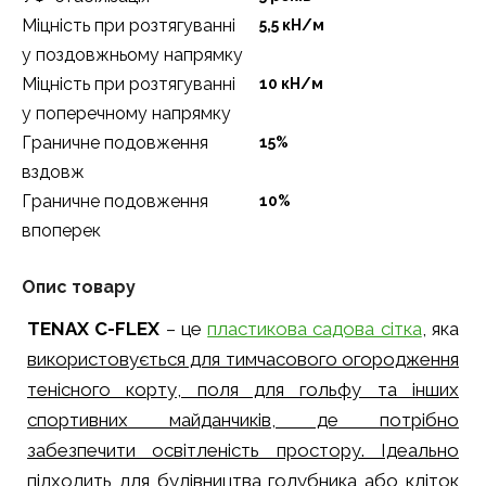
Міцність при розтягуванні
5,5 кН/м
у поздовжньому напрямку
Міцність при розтягуванні
10 кН/м
у поперечному напрямку
Граничне подовження
15%
вздовж
Граничне подовження
10%
впоперек
Опис товару
TENAX C-FLEX
– це
пластикова садова сітка
, яка
використовується для тимчасового огородження
тенісного корту, поля для гольфу та інших
спортивних майданчиків, де потрібно
забезпечити освітленість простору. Ідеально
підходить для будівництва голубника або кліток