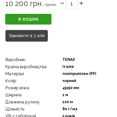
10 200 грн.
/рулон
Виробник:
TENAX
Країна виробництва
Італія
Матеріал
поліпропілен (РР)
Колір
чорний
Розмір вічка
45х50 мм
Ширина
1 м
Довжина рулону
100 м
Щільність
80 г/м2
УФ-стабілізація
5 років