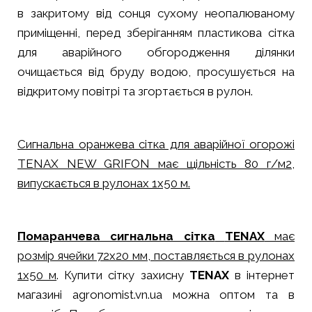
в закритому від сонця сухому неопалюваному
приміщенні, перед зберіганням пластикова сітка
для аварійного обгородження ділянки
очищається від бруду водою, просушується на
відкритому повітрі та згортається в рулон.
Сигнальна оранжева сітка для аварійної огорожі
TENAX NEW GRIFON має щільність 80 г/м2,
випускається в рулонах 1х50 м.
Помаранчева сигнальна сітка
TENAX
має
розмір ячейки 72х20 мм, поставляється в рулонах
1х50 м
. Купити сітку захисну
TENAX
в інтернет
магазині agronomist.vn.ua можна оптом та в